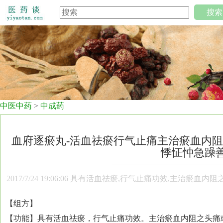
搜索
中医中药
>
中成药
血府逐瘀丸-活血祛瘀行气止痛主治瘀血内
悸怔忡急躁
2017/7/24 19:06:06 具有活血祛瘀,行气止痛功效,主治
【组方】
【功能】具有活血祛瘀，行气止痛功效。主治瘀血内阻之头痛