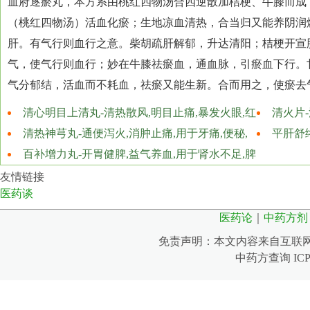
血府逐瘀丸，本方系由桃红四物汤合四逆散加桔梗、牛膝而成
（桃红四物汤）活血化瘀；生地凉血清热，合当归又能养阴润
肝。有气行则血行之意。柴胡疏肝解郁，升达清阳；桔梗开宣
气，使气行则血行；妙在牛膝祛瘀血，通血脉，引瘀血下行。
气分郁结，活血而不耗血，祛瘀又能生新。合而用之，使瘀去
清心明目上清丸-清热散风,明目止痛,暴发火眼,红
清火片-
肿痛痒,热泪昏花,云翳遮睛,头痛目眩,烦燥口渴,大便
清热神芎丸-通便泻火,消肿止痛,用于牙痛,便秘,
目眩,口鼻
平肝舒
燥结
目赤鼻肿
百补增力丸-开胃健脾,益气养血,用于肾水不足,脾
络不疏引起
胃失和引起的自汗盗汗,腰腿疼痛,精神疲倦,劳伤过
挛
友情链接
医药谈
度,咳嗽咯血,食欲不振,消化不良
医药论
｜
中药方剂
免责声明：本文内容来自互联
中药方查询 IC