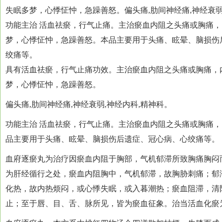
失眠多梦，心悸怔忡，急躁善怒。偏头痛,肋间神经痛,神经衰弱
功能主治 活血祛瘀，行气止痛。主治瘀血内阻之头痛或胸痛
梦，心悸怔忡，急躁善怒。本品主要用于头痛、眩晕、脑损伤
绞痛等。
具有活血祛瘀，行气止痛功效。主治瘀血内阻之头痛或胸痛，
梦，心悸怔忡，急躁善怒。
偏头痛,肋间神经痛,神经衰弱,神经内科,精神科。
功能主治 活血祛瘀，行气止痛。主治瘀血内阻之头痛或胸痛
品主要用于头痛、眩晕、脑损伤后遗症、冠心病、心绞痛等。
血府逐瘀丸为治疗因瘀血内阻于胸部，气机郁滞所致胸痛胸闷
为肝经循行之处，瘀血内阻胸中，气机郁滞，故胸胁刺痛；郁
化热，故内热烦闷，或心悸失眠，或入暮潮热；瘀血阻滞，清
止；至于唇、目、舌、脉所见，皆为瘀血征象。治当活血化瘀