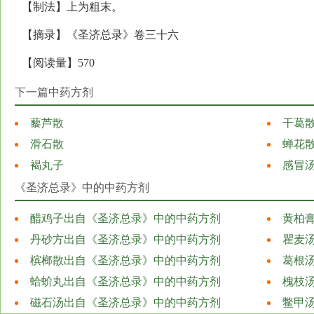
【制法】上为粗末。
【摘录】《圣济总录》卷三十六
【阅读量】570
下一篇中药方剂
藜芦散
干葛
滑石散
蝉花
褐丸子
感冒
《圣济总录》中的中药方剂
醋鸡子出自《圣济总录》中的中药方剂
黄柏
丹砂方出自《圣济总录》中的中药方剂
瞿麦
槟榔散出自《圣济总录》中的中药方剂
葛根
蛤蚧丸出自《圣济总录》中的中药方剂
槐枝
磁石汤出自《圣济总录》中的中药方剂
鳖甲