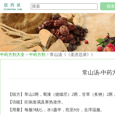
搜索
中药方剂大全
>
中药方剂
> 常山汤《《圣济总录》》
常山汤-中药
【组方】常山2两，蜀漆（烧烟尽）2两，甘草（炙锉）2两
【功能】疟病发渴及寒热攻作。
【用量】每服5钱匕，水1盏半，煎至8分，去滓温服。