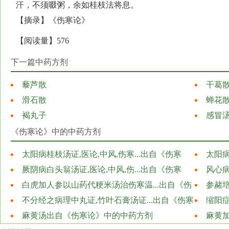
汗，不须啜粥，余如桂枝法将息。
【摘录】《伤寒论》
【阅读量】576
下一篇中药方剂
藜芦散
干葛
滑石散
蝉花
褐丸子
感冒
《伤寒论》中的中药方剂
太阳病桂枝汤证,医论,中风,伤寒...出自《伤寒
太阳病
论》中的中药方剂
厥阴病白头翁汤证,医论,中风,伤...出自《伤寒
论》中的
风心
论》中的中药方剂
白虎加人参以山药代粳米汤治伤寒温...出自《伤
参赭培
寒论》中的中药方剂
不分经之病理中丸证,竹叶石膏汤证...出自《伤寒
论》中的
缩阳症
论》中的中药方剂
麻黄汤出自《伤寒论》中的中药方剂
论》中的
麻黄加