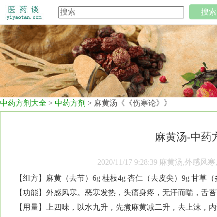
搜索
中药方剂大全
>
中药方剂
> 麻黄汤《《伤寒论》》
麻黄汤-中药
2020/11/17 9:28:39 麻黄汤
【组方】麻黄（去节）6g 桂枝4g 杏仁（去皮尖）9g 甘草（
【功能】外感风寒。恶寒发热，头痛身疼，无汗而喘，舌苔
【用量】上四味，以水九升，先煮麻黄减二升，去上沫，内